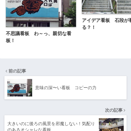
アイデア看板 石段が
る？！
不思議看板 わ～っ、親切な看
板！
前の記事
意味の深〜い看板 コピーの力
次の記事
大きいのに後ろの風景を邪魔しない！気配り
のあるオシャレな看板